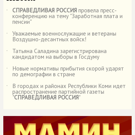
СПРАВЕДЛИВАЯ РОССИЯ
провела пресс-
˙
конференцию на тему "Заработная плата и
пенсии"
Уважаемые военнослужащие и ветераны
˙
Воздушно-десантных войск!
Татьяна Саладина зарегистрирована
˙
кандидатом на выборы в Госдуму
Новые нормативы прибытия скорой ударят
˙
по демографии в стране
В городах и районах Республики Коми идет
˙
распространение партийной газеты
"
СПРАВЕДЛИВАЯ РОССИЯ
"