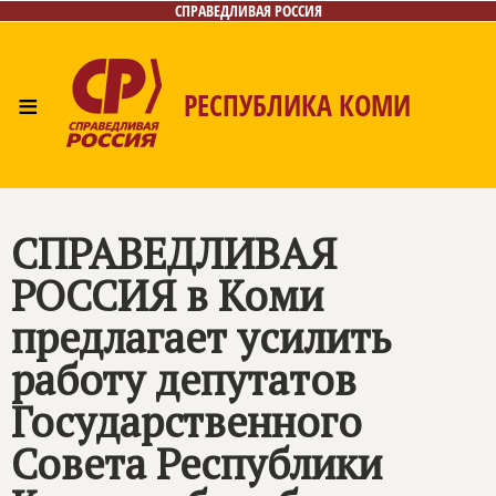
СПРАВЕДЛИВАЯ РОССИЯ
≡
РЕСПУБЛИКА КОМИ
Главная
Новости
Лица
Фото/Видео
Газета
Контакты
Поиск
СПРАВЕДЛИВАЯ
РОССИЯ
в Коми
предлагает усилить
работу депутатов
Государственного
Совета Республики