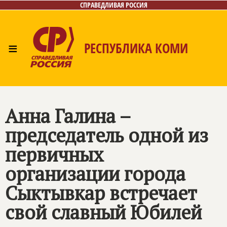
СПРАВЕДЛИВАЯ РОССИЯ
≡
РЕСПУБЛИКА КОМИ
Главная
Новости
Лица
Фото/Видео
Газета
Контакты
Поиск
Анна Галина –
председатель одной из
первичных
организации города
Сыктывкар встречает
свой славный Юбилей