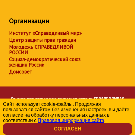
Организации
Институт «Справедливый мир»
Центр защиты прав граждан
Молодежь СПРАВЕДЛИВОЙ
РОССИИ
Социал-демократический союз
женщин России
Домсовет
Социалистическая политическая партия
СПРАВЕДЛИВАЯ
Сайт использует cookie-файлы. Продолжая
РОССИЯ
пользоваться сайтом без изменения настроек, вы даёте
Региональное отделение партии в Республике Коми
согласие на обработку персональных данных в
© 2006-2026
соответствии с
Правовая информация сайта
.
Политика в отношении обработки персональных данных
СОГЛАСЕН