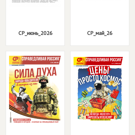
СР_июнь_2026
СР_май_26