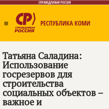
СПРАВЕДЛИВАЯ РОССИЯ
≡
РЕСПУБЛИКА КОМИ
Главная
Новости
Лица
Фото/Видео
Газета
Контакты
Поиск
Татьяна Саладина:
Использование
госрезервов для
строительства
социальных объектов –
важное и