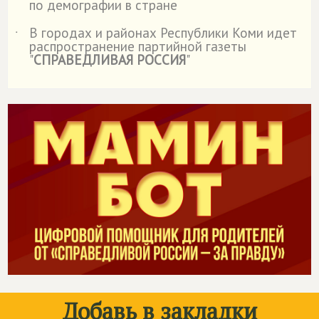
по демографии в стране
В городах и районах Республики Коми идет
˙
распространение партийной газеты
"
СПРАВЕДЛИВАЯ РОССИЯ
"
Добавь в закладки