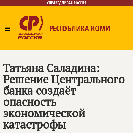
СПРАВЕДЛИВАЯ РОССИЯ
≡
РЕСПУБЛИКА КОМИ
Главная
Новости
Лица
Фото/Видео
Газета
Контакты
Поиск
Татьяна Саладина:
Решение Центрального
банка создаёт
опасность
экономической
катастрофы