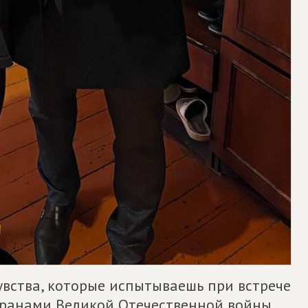
увства, которые испытываешь при встрече
еранами Великой Отечественной войны,