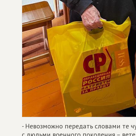
- Невозможно передать словами те ч
с людьми военного поколения – вет