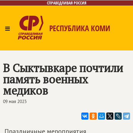
СПРАВЕДЛИВАЯ РОССИЯ
≡
РЕСПУБЛИКА КОМИ
Главная
Новости
Лица
Фото/Видео
Газета
Контакты
Поиск
В Сыктывкаре почтили
память военных
медиков
09 мая 2023
Праздничные мероприятия,