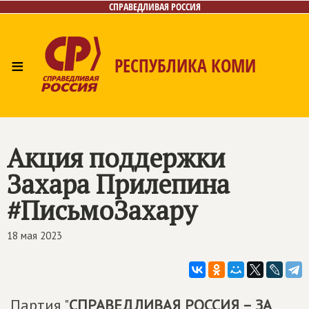
СПРАВЕДЛИВАЯ РОССИЯ
≡
РЕСПУБЛИКА КОМИ
Главная
Новости
Лица
Фото/Видео
Газета
Контакты
Поиск
Акция поддержки
Захара Прилепина
#ПисьмоЗахару
18 мая 2023
Партия "
СПРАВЕДЛИВАЯ РОССИЯ – ЗА