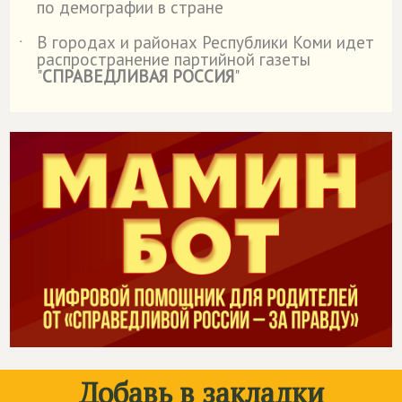
по демографии в стране
В городах и районах Республики Коми идет
˙
распространение партийной газеты
"
СПРАВЕДЛИВАЯ РОССИЯ
"
Добавь в закладки