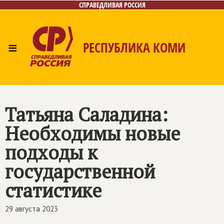
СПРАВЕДЛИВАЯ РОССИЯ
≡
РЕСПУБЛИКА КОМИ
Главная
Новости
Лица
Фото/Видео
Газета
Контакты
Поиск
Татьяна Саладина:
Необходимы новые
подходы к
государственной
статистике
29 августа 2023