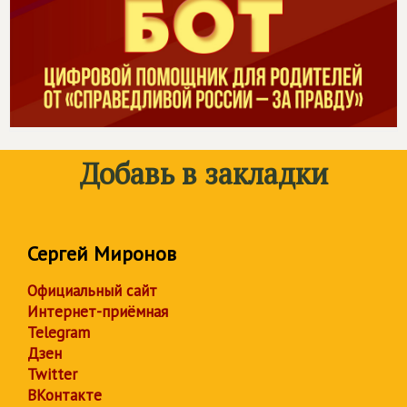
Добавь в закладки
Сергей Миронов
Официальный сайт
Интернет-приёмная
Telegram
Дзен
Twitter
ВКонтакте