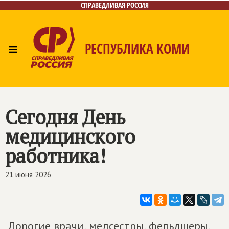
СПРАВЕДЛИВАЯ РОССИЯ
≡
РЕСПУБЛИКА КОМИ
Главная
Новости
Лица
Фото/Видео
Газета
Контакты
Поиск
Сегодня День
медицинского
работника!
21 июня 2026
Дорогие врачи, медсестры, фельдшеры,