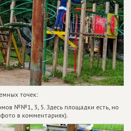
емных точек:
домов №№1, 3, 5. Здесь площадки есть, но
 фото в комментариях).