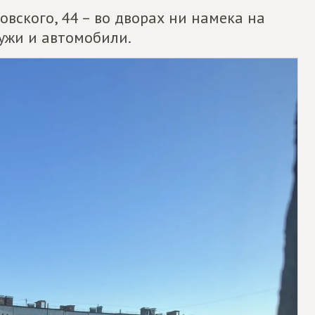
стровского, 44 – во дворах ни намека на
лужи и автомобили.