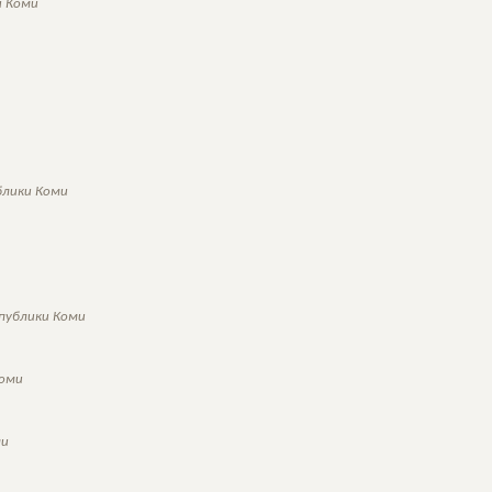
и Коми
блики Коми
спублики Коми
Коми
ми