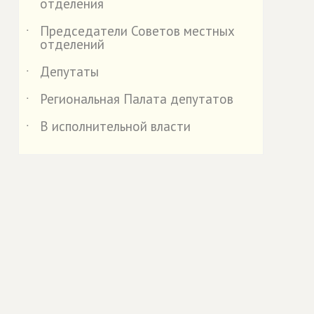
отделения
Председатели Советов местных
˙
отделений
Депутаты
˙
Региональная Палата депутатов
˙
В исполнительной власти
˙