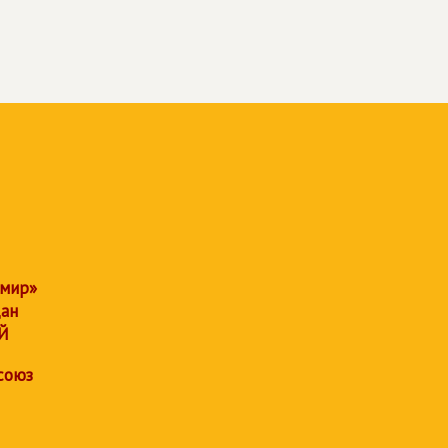
 мир»
дан
Й
союз