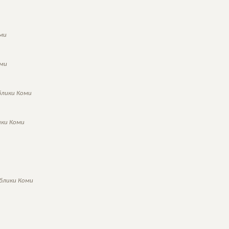
оми
оми
блики Коми
ики Коми
блики Коми