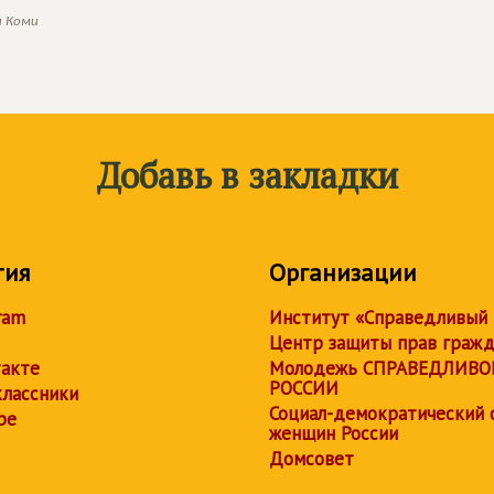
и Коми
Добавь в закладки
тия
Организации
ram
Институт «Справедливый
Центр защиты прав граж
акте
Молодежь СПРАВЕДЛИВО
РОССИИ
лассники
Социал-демократический 
be
женщин России
Домсовет