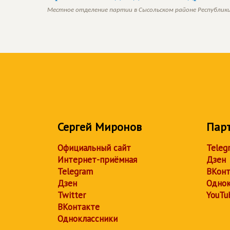
Местное отделение партии в Сысольском районе Республик
Сергей Миронов
Пар
Официальный сайт
Teleg
Интернет-приёмная
Дзен
Telegram
ВКонт
Дзен
Однок
Twitter
YouTu
ВКонтакте
Одноклассники