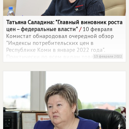
Татьяна Саладина: "Главный виновник роста
цен – федеральные власти"
/
10 февраля
Комистат обнародовал очередной обзор
"Индексы потребительских цен в
Республике Коми в январе 2022 года".
Практически по всем видам товаров и услуг
13 февраля 2022
за истекший год наблюдался рост цен,
иногда довольно значительный