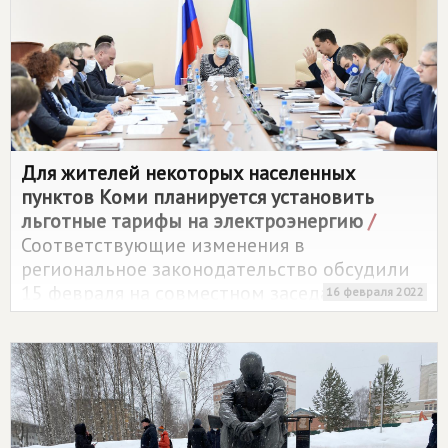
Для жителей некоторых населенных
пунктов Коми планируется установить
льготные тарифы на электроэнергию
/
Соответствующие изменения в
региональное законодательство обсудили
15 февраля на совместном заседании
16 февраля 2022
Комитета Госсовета Коми по бюджету,
налогам и экономической политике и
Постоянной комиссии по вопросам
жилищно-коммунального хозяйства