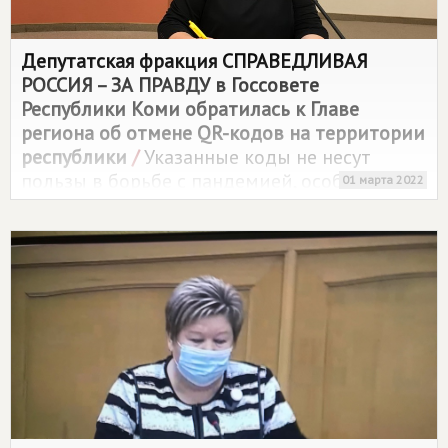
Депутатская фракция
СПРАВЕДЛИВАЯ
РОССИЯ – ЗА ПРАВДУ
в Госсовете
Республики Коми обратилась к Главе
региона об отмене QR-кодов на территории
республики
/
Указанные коды не несут
пользы в борьбе с пандемией, особенно в
01 марта 2022
условиях появления новых штаммов
коронавирусной инфекции. Кроме того, эти
меры наносят вред субъектам малого и
среднего предпринимательства, а также
учреждениям культуры и досуга