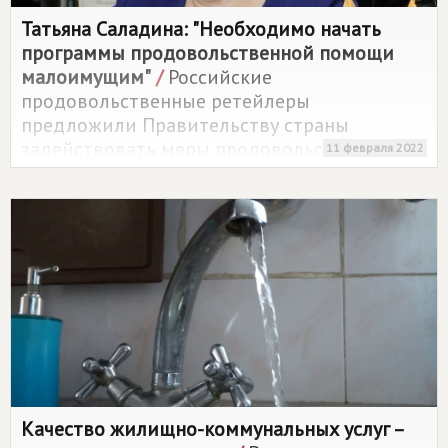
Татьяна Саладина: "Необходимо начать
программы продовольственной помощи
малоимущим"
/
Российские
продовольственные ретейлеры
предложили Правительству страны
задействовать меры продовольственной
11 февраля 2022
помощи малоимущим россиянам, чтобы
поддержать их в период кризиса
Качество жилищно-коммунальных услуг –