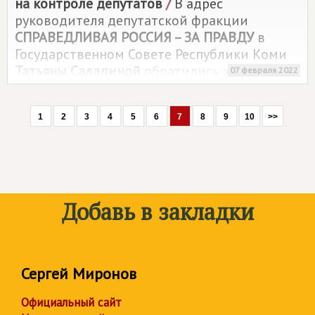
на контроле депутатов
/
В адрес
руководителя депутатской фракции
СПРАВЕДЛИВАЯ РОССИЯ – ЗА ПРАВДУ
в
Государственном Совете Республики Коми
Татьяны Саладиной
обратились жильцы
07 февраля 2022
одного из домов города Сыктывкара с
жалобами на некачественные жилищно-
1
2
3
4
5
6
7
8
9
10
>>
коммунальные услуги.
Добавь в закладки
Сергей Миронов
Официальный сайт