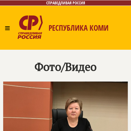
СПРАВЕДЛИВАЯ РОССИЯ
≡
РЕСПУБЛИКА КОМИ
Главная
Новости
Лица
Фото/Видео
Газета
Контакты
Поиск
Фото/Видео