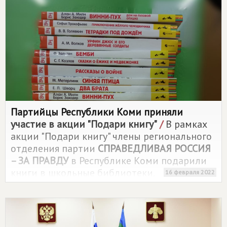
запрете микрофинансовых организаций
был внесен на рассмотрение
Государственной Думы в ноябре 2020 года.
Для поддержки населения вместо
микрофинансовых организаций партия
предлагает ввести Справедливый базовый
доход и направить на микрокредитование
избыточную ликвидность банков
Партийцы Республики Коми приняли
участие в акции "Подари книгу"
/
В рамках
акции "Подари книгу" члены регионального
отделения партии
СПРАВЕДЛИВАЯ РОССИЯ
– ЗА ПРАВДУ
в Республике Коми подарили
книги в школьные библиотеки.
16 февраля 2022