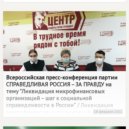
теплоснабжения, водоснабжения,
водоотведения и обращения с твердыми
коммунальными отходами в Республике
Коми"
/
Для жителей ряда населенных
пунктов Республики Коми установлены
льготные тарифы на электроэнергию.
Всероссийская пресс-конференция партии
СПРАВЕДЛИВАЯ РОССИЯ – ЗА ПРАВДУ
на
тему "Ликвидация микрофинансовых
организаций – шаг к социальной
справедливости в России"
/
Ликвидация
микрофинансовых организаций – одно из
18 февраля 2022
ключевых требований
СПРАВЕДЛИВОЙ
РОССИИ – ЗА ПРАВДУ
: законопроект о